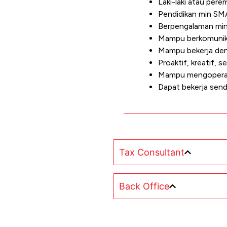
Laki-laki atau per
Pendidikan min S
Berpengalaman min
Mampu berkomunika
Mampu bekerja den
Proaktif, kreatif, s
Mampu mengoperas
Dapat bekerja sendi
Tax Consultant
Back Office