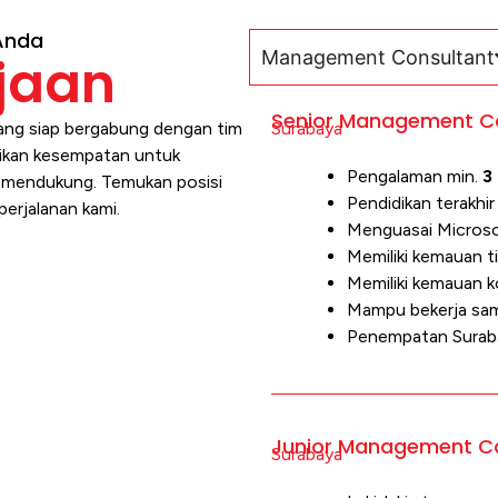
Anda
Management Consultant
jaan
Senior Management C
yang siap bergabung dengan tim
Surabaya
rikan kesempatan untuk
Pengalaman min.
3
n mendukung. Temukan posisi
Pendidikan terakhir
perjalanan kami.
Menguasai Microso
Memiliki kemauan ti
Memiliki kemauan k
Mampu bekerja sa
Penempatan Surab
Junior Management C
Surabaya