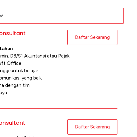
onsultant
Daftar Sekarang
 tahun
 min. D3/S1 Akuntansi atau Pajak
ft Office
nggi untuk belajar
omunikasi yang baik
ma dengan tim
aya
onsultant
Daftar Sekarang