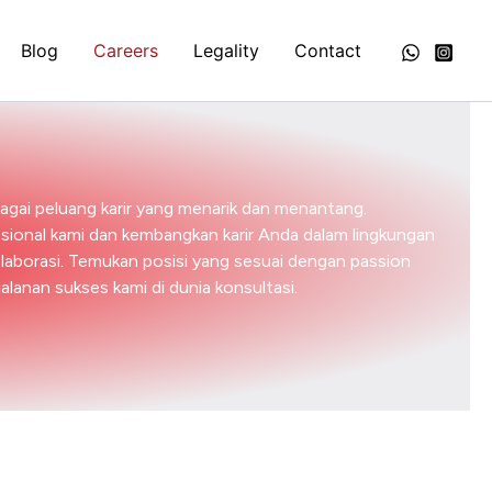
Blog
Careers
Legality
Contact
gai peluang karir yang menarik dan menantang.
sional kami dan kembangkan karir Anda dalam lingkungan
laborasi. Temukan posisi yang sesuai dengan passion
jalanan sukses kami di dunia konsultasi.